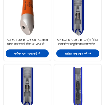
Api 5CT J55 BTC 6 5/8" 7.32mm
API 5CT 5" C90-d BTC थ्रेड सिंगल-
सिंगल वाल्व फोर्स्ड सीमेंट 35Mpa प्रेशर
वाल्व फोर्स्ड एल्यूमीनियम अलॉय फ्लोट शू
फ्लोट शू और फ्लोट कॉलर
और फ्लोट कॉलर – तेल और गैस कुओं के
संचालन के लिए समर्पित
सर्वोत्तम मूल्य प्राप्त करें
सर्वोत्तम मूल्य प्राप्त करें