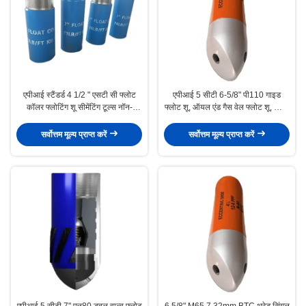
एपीआई स्टैंडर्ड 4 1/2 " एसटी सी फ्लोट
एपीआई 5 सीटी 6-5/8" पी110 गाइड
कॉलर फ्लोटिंग शू सीमेंटिंग टूल्स नॉन-
फ्लोट शू, ऑयल एंड गैस वेल फ्लोट शू, स्थिर
रोटेटिंग सिंगल / डबल वाल्व
केसिंग सीमेंटिंग ऑपरेशन का समर्थन करें
सर्वोत्तम मूल्य प्राप्त करें
सर्वोत्तम मूल्य प्राप्त करें
एपीआई 5 सीटी 7" एल80 डबल वाल्व फ्लोट
6 5/8" M65 7.32mm BTC थ्रेड सिंगल