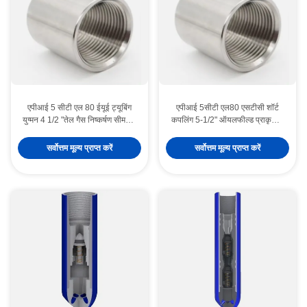
एपीआई 5 सीटी एल 80 ईयूई ट्यूबिंग
एपीआई 5सीटी एल80 एसटीसी शॉर्ट
युग्मन 4 1/2 "तेल गैस निष्कर्षण सीमलेस
कपलिंग 5-1/2" ऑयलफील्ड प्राकृतिक
स्टील पाइप युग्मन, मध्यम गहराई तेल
गैस गैदरिंग पाइपलाइन कनेक्टर
और गैस उत्पादन ट्यूब कनेक्शन और
सर्वोत्तम मूल्य प्राप्त करें
सर्वोत्तम मूल्य प्राप्त करें
डाउनहोल द्रव संचरण के लिए अपनाया