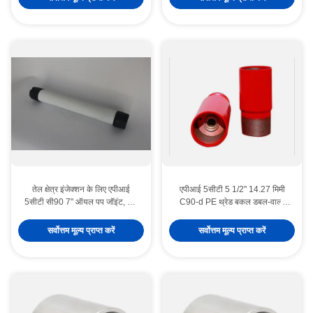
तेल क्षेत्र इंजेक्शन के लिए एपीआई
एपीआई 5सीटी 5 1/2" 14.27 मिमी
5सीटी सी90 7" ऑयल पप जॉइंट, जल
C90-d PE थ्रेड बकल डबल-वाल्व
इंजेक्शन कुएं की टयूबिंग मिलान के लिए
ऑटो-फिल फ्लोट कॉलर हाई-प्रेशर
डिज़ाइन किया गया
सीमेंटिंग टूल
सर्वोत्तम मूल्य प्राप्त करें
सर्वोत्तम मूल्य प्राप्त करें