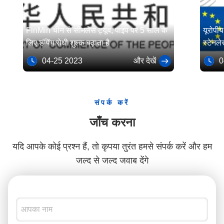
FinMin चीन से सीमलेस ट्यूब, पाइप पर 5 साल के
यूरोपी
लिए डंपिंग रोधी शुल्क बढ़ाता है
स्टेनले
नवीनीक
04-25 2023
और देखें
04
किया
संपर्क करें
जाँच करना
यदि आपके कोई प्रश्न हैं, तो कृपया तुरंत हमसे संपर्क करें और हम
जल्द से जल्द जवाब देंगे