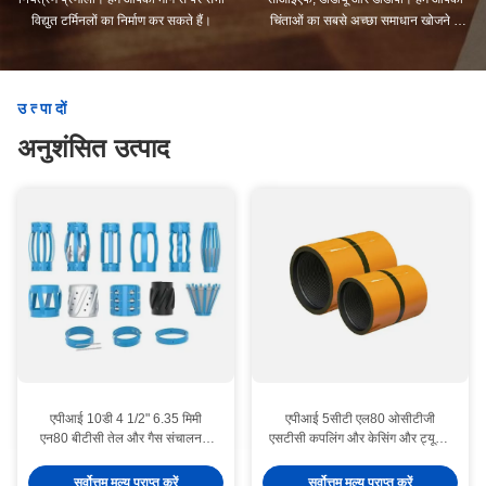
विद्युत टर्मिनलों का निर्माण कर सकते हैं।
चिंताओं का सबसे अच्छा समाधान खोजने में
आपकी सहायता करेंगे।
उत्पादों
अनुशंसित उत्पाद
एपीआई 10डी 4 1/2" 6.35 मिमी
एपीआई 5सीटी एल80 ओसीटीजी
एन80 बीटीसी तेल और गैस संचालन में
एसटीसी कपलिंग और केसिंग और ट्यूबिंग
ऑयलफील्ड सेंट्रलाइज़र
के लिए धागे
सर्वोत्तम मूल्य प्राप्त करें
सर्वोत्तम मूल्य प्राप्त करें