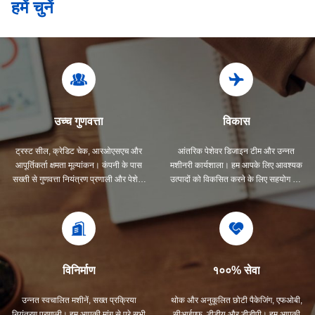
हमें चुनें
उच्च गुणवत्ता
विकास
ट्रस्ट सील, क्रेडिट चेक, आरओएसएच और
आंतरिक पेशेवर डिजाइन टीम और उन्नत
आपूर्तिकर्ता क्षमता मूल्यांकन। कंपनी के पास
मशीनरी कार्यशाला। हम आपके लिए आवश्यक
सख्ती से गुणवत्ता नियंत्रण प्रणाली और पेशेवर
उत्पादों को विकसित करने के लिए सहयोग कर
परीक्षण प्रयोगशाला है।
सकते हैं।
विनिर्माण
१००% सेवा
उन्नत स्वचालित मशीनें, सख्त प्रक्रिया
थोक और अनुकूलित छोटी पैकेजिंग, एफओबी,
नियंत्रण प्रणाली। हम आपकी मांग से परे सभी
सीआईएफ, डीडीयू और डीडीपी। हम आपकी