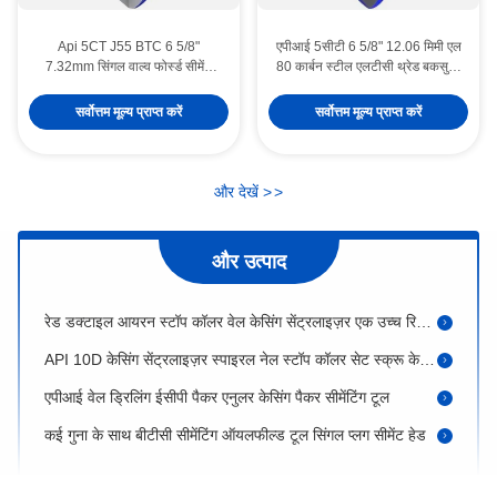
Api 5CT J55 BTC 6 5/8"
एपीआई 5सीटी 6 5/8" 12.06 मिमी एल
7.32mm सिंगल वाल्व फोर्स्ड सीमेंट
80 कार्बन स्टील एलटीसी थ्रेड बकसुआ
35Mpa प्रेशर फ्लोट शू और फ्लोट
डबल वाल्व ऑटो-फिल फ्लोट कॉलर
कॉलर
उच्च दबाव सीमेंटिंग उपकरण
सर्वोत्तम मूल्य प्राप्त करें
सर्वोत्तम मूल्य प्राप्त करें
अनुकूलित स्टील स्टेज सीमेंटिंग कॉलर की लंबाई और आकार
लकड़ी के केस में 1 वर्ष की वारंटी के साथ अनुकूलित स्टेज सीमेंटिंग कॉलर
ऑइलफ़ील्ड एपीआई ऑन सेट स्क्रू स्टॉप कॉलर सेंट्रलाइज़र कास्टिंग स्लिप 4-1/2" टू 20"
और देखें
>
>
स्लिप ऑन कास्टिंग स्टॉप कॉलर एपीआई स्टैंडर्ड वेल केसिंग सेंट्रलाइजर्स
और उत्पाद
एपीआई ऑयलफील्ड हिंगेड स्पाइरल नेल स्टॉप कॉलर फॉर केसिंग सेंट्रलाइजर
रेड डक्टाइल आयरन स्टॉप कॉलर वेल केसिंग सेंट्रलाइज़र एक उच्च रिस्टोरिंग फोर्स के साथ
API 10D केसिंग सेंट्रलाइज़र स्पाइरल नेल स्टॉप कॉलर सेट स्क्रू के साथ 7 5/8"
एपीआई वेल ड्रिलिंग ईसीपी पैकर एनुलर केसिंग पैकर सीमेंटिंग टूल
कई गुना के साथ बीटीसी सीमेंटिंग ऑयलफील्ड टूल सिंगल प्लग सीमेंट हेड
डुअल प्लग बीटीसी सीमेंट हेड ऑयलफील्ड टूल ऑयल ड्रिलिंग मशीन पार्ट्स
वेलबोर 273 मिमी सीमेंटिंग हेड ऑयलफील्ड मत्स्य पालन उपकरण