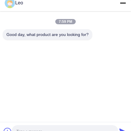
Leo
सोशल मीडिया
7:59 PM
Good day, what product are you looking for?
त्वरित संपर्क करें
टेलीफोन
86-519-83553967
ई-मेल
Leo@service-js.com
पता
हाई-टेक इंडस्ट्रियल पार्क वुजिन जोन, चांगझोउ, जियांगसू प्रांत, चीन
गोपनीयता नीति
|
साइट मैप
चीन अच्छी गुणवत्ता सीमेंटिंग फ्लोट उपकरण देने वाला। कॉपीराइट © 2023-2026