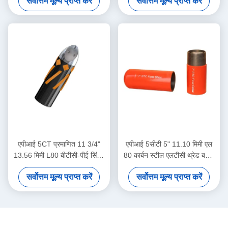
सर्वोत्तम मूल्य प्राप्त करें
सर्वोत्तम मूल्य प्राप्त करें
अनुप्रयोगों के लिए समर्पित
एल्यूमीनियम मिश्र धातु फ्लोट जूता
एपीआई 5CT प्रमाणित 11 3/4"
एपीआई 5सीटी 5" 11.10 मिमी एल
13.56 मिमी L80 बीटीसी-पीई सिंगल
80 कार्बन स्टील एलटीसी थ्रेड बकल
वाल्व विलक्षण नोज एल्यूमीनियम मिश्र
डबल-वॉल्व ऑटो-फिल फ्लोट कॉलर
सर्वोत्तम मूल्य प्राप्त करें
सर्वोत्तम मूल्य प्राप्त करें
धातु फ्लोट शू तेल और गैस उद्योग के
उच्च दबाव सीमेंटिंग उपकरण
लिए