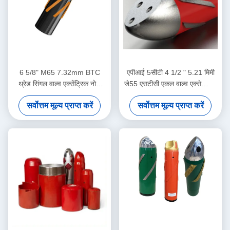
6 5/8" M65 7.32mm BTC
एपीआई 5सीटी 4 1/2 " 5.21 मिमी
थ्रेड सिंगल वाल्व एक्सेंट्रिक नोज
जे55 एसटीसी एकल वाल्व एक्सेन्ट्रिक
फ्लोट शू तेल क्षेत्र सीमेंटिंग
नाक एल्यूमीनियम मिश्र धातु फ्लोट
सर्वोत्तम मूल्य प्राप्त करें
सर्वोत्तम मूल्य प्राप्त करें
अनुप्रयोगों के लिए समर्पित
जूता तेल उद्योग में उपयोग के लिए
डिज़ाइन किया गया