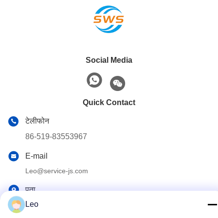
Social Media
Quick Contact
टेलीफोन
86-519-83553967
E-mail
Leo@service-js.com
पता
Leo
हाई-टेक इंडस्ट्रियल पार्क वुजिन जोन, चांगझोउ, जियांगसू प्रांत, चीन