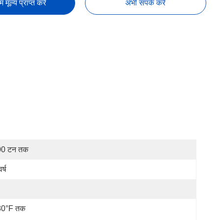
तम मूल्य प्राप्त करें
अभी संपर्क करें
00 टन तक
र्ष
80°F तक