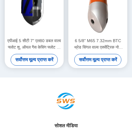
एपीआई 5 सीटी 7" एल80 डबल वाल्व
6 5/8" M65 7.32mm BTC
फ्लोट शू, ऑयल गैस केसिंग फ्लोट शू,
थ्रेड सिंगल वाल्व एक्सेंट्रिक नोज
जटिल डाउनहोल सीमेंटिंग कार्य के लिए
फ्लोट शू तेल क्षेत्र सीमेंटिंग
सर्वोत्तम मूल्य प्राप्त करें
सर्वोत्तम मूल्य प्राप्त करें
अनुकूल
अनुप्रयोगों के लिए समर्पित
सोशल मीडिया