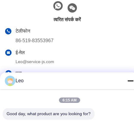
त्वरित संपर्क करें
टेलीफोन
86-519-83553967
ई-मेल
Leo@service-js.com
पता
Leo
हाई-टेक इंडस्ट्रियल पार्क वुजिन जोन, चांगझोउ, जियांगसू प्रांत, चीन
6:15 AM
गोपनीयता नीति
|
साइट मैप
चीन अच्छी गुणवत्ता सीमेंटिंग फ्लोट उपकरण देने वाला। कॉपीराइट © 2023-2026
Good day, what product are you looking for?
Jiangsu Service Petroleum Technology Co., Ltd . सर्वाधिकार सुरक्षित।