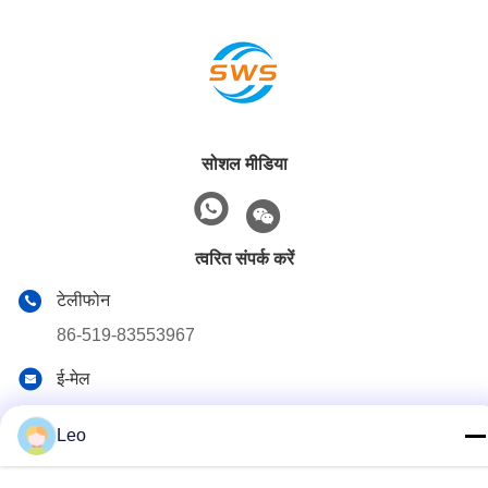
सोशल मीडिया
त्वरित संपर्क करें
टेलीफोन
86-519-83553967
ई-मेल
Leo@service-js.com
Leo
पता
हाई-टेक इंडस्ट्रियल पार्क वुजिन जोन, चांगझोउ, जियांगसू प्रांत, चीन