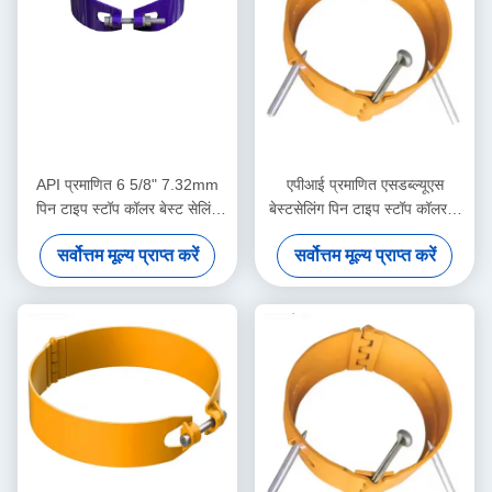
API प्रमाणित 6 5/8" 7.32mm
एपीआई प्रमाणित एसडब्ल्यूएस
पिन टाइप स्टॉप कॉलर बेस्ट सेलिंग
बेस्टसेलिंग पिन टाइप स्टॉप कॉलर 5
SWS हाई कार्बन स्टील मूवमेंट
1/2 "6.20 मिमी 1 साल की वारंटी
सर्वोत्तम मूल्य प्राप्त करें
सर्वोत्तम मूल्य प्राप्त करें
लिमिटर फॉर केसिंग सेंट्रलाइज़र
तेल और गैस केशिंग सेंट्रलाइज़र टूल