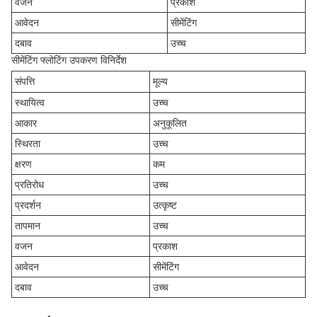
वजन
प्रकाश
आवेदन
सीमेंटिंग
दबाव
उच्च
सीमेंटिंग फ्लोटिंग उपकरण विनिर्देश
संपत्ति
मूल्य
स्थायित्व
उच्च
आकार
अनुकूलित
स्थिरता
उच्च
क्षरण
कम
प्रतिरोध
उच्च
प्रदर्शन
उत्कृष्ट
तापमान
उच्च
वजन
प्रकाश
आवेदन
सीमेंटिंग
दबाव
उच्च