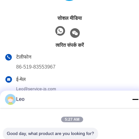
सोशल मीडिया
त्वरित संपर्क करें
टेलीफोन
86-519-83553967
ई-मेल
Leo@service-js.com
Leo
पता
हाई-टेक इंडस्ट्रियल पार्क वुजिन जोन, चांगझोउ, जियांगसू प्रांत, चीन
5:27 AM
गोपनीयता नीति
|
साइट मैप
Good day, what product are you looking for?