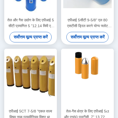
तेल और गैस उद्योग के लिए एपीआई 5
एपीआई 5सीटी 9-5/8" एल 80
सीटी प्रमाणित 5 "12.14 मिमी एन
एसटीसी ड्रिल करने योग्य फ्लोट
80 बीटीसी एकल वाल्व स्व-लॉच
कॉलर, तेल क्षेत्र फ्लोट कॉलर, भूमि
सर्वोत्तम मूल्य प्राप्त करें
सर्वोत्तम मूल्य प्राप्त करें
एल्यूमीनियम मिश्र धातु फ्लोट जूता
गहरे तेल गैस कुएं सीमेंटिंग के लिए
इस्तेमाल किया
एपीआई 5CT 7-5/8 "एकल वाल्व
तेल-गैस क्षेत्र के लिए एपीआई 5ct
विषम नाक एल्यूमीनियम मिश्र धातु
और एन80 एलटीसी, 7" 13.72 मिमी