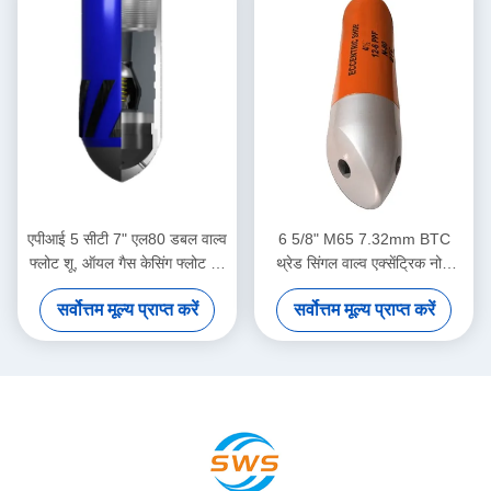
एपीआई 5 सीटी 7" एल80 डबल वाल्व
6 5/8" M65 7.32mm BTC
फ्लोट शू, ऑयल गैस केसिंग फ्लोट शू,
थ्रेड सिंगल वाल्व एक्सेंट्रिक नोज
जटिल डाउनहोल सीमेंटिंग कार्य के लिए
फ्लोट शू तेल क्षेत्र सीमेंटिंग
सर्वोत्तम मूल्य प्राप्त करें
सर्वोत्तम मूल्य प्राप्त करें
अनुकूल
अनुप्रयोगों के लिए समर्पित