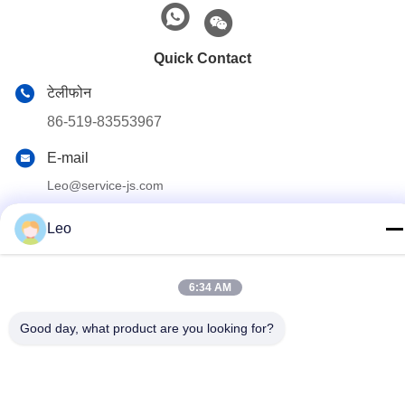
Quick Contact
टेलीफोन
86-519-83553967
E-mail
Leo@service-js.com
पता
Leo
हाई-टेक इंडस्ट्रियल पार्क वुजिन जोन, चांगझोउ, जियांगसू प्रांत, चीन
6:34 AM
गोपनीयता नीति
|
साइट मैप
Good day, what product are you looking for?
चीन अच्छी गुणवत्ता सीमेंटिंग फ्लोट उपकरण देने वाला। कॉपीराइट © 2023-2026
Jiangsu Service Petroleum Technology Co., Ltd . सर्वाधिकार सुरक्षित।