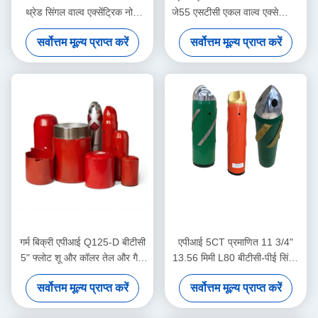
थ्रेड सिंगल वाल्व एक्सेंट्रिक नोज
जे55 एसटीसी एकल वाल्व एक्सेन्ट्रिक
फ्लोट शू तेल क्षेत्र सीमेंटिंग
नाक एल्यूमीनियम मिश्र धातु फ्लोट
सर्वोत्तम मूल्य प्राप्त करें
सर्वोत्तम मूल्य प्राप्त करें
अनुप्रयोगों के लिए समर्पित
जूता तेल उद्योग में उपयोग के लिए
डिज़ाइन किया गया
गर्म बिक्री एपीआई Q125-D बीटीसी
एपीआई 5CT प्रमाणित 11 3/4"
5" फ्लोट शू और कॉलर तेल और गैस
13.56 मिमी L80 बीटीसी-पीई सिंगल
कुएं सीमेंटिंग के लिए डबल-वाल्व
वाल्व विलक्षण नोज एल्यूमीनियम मिश्र
सर्वोत्तम मूल्य प्राप्त करें
सर्वोत्तम मूल्य प्राप्त करें
धातु फ्लोट शू तेल और गैस उद्योग के
लिए