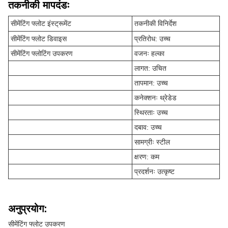
तकनीकी मापदंडः
सीमेंटिंग फ्लोट इंस्ट्रूमेंट
तकनीकी विनिर्देश
सीमेंटिंग फ्लोट डिवाइस
प्रतिरोध: उच्च
सीमेंटिंग फ्लोटिंग उपकरण
वजनः हल्का
लागत: उचित
तापमान: उच्च
कनेक्शनः थ्रेडेड
स्थिरताः उच्च
दबाव: उच्च
सामग्रीः स्टील
क्षरण: कम
प्रदर्शनः उत्कृष्ट
अनुप्रयोग:
सीमेंटिंग फ्लोट उपकरण