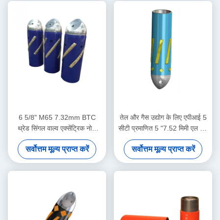
6 5/8" M65 7.32mm BTC
तेल और गैस उद्योग के लिए एपीआई 5
थ्रेड सिंगल वाल्व एक्सेंट्रिक नोज
सीटी प्रमाणित 5 "7.52 मिमी एल 80
फ्लोट शू तेल क्षेत्र सीमेंटिंग
बीटीसी एकल वाल्व स्व-लॉच
सर्वोत्तम मूल्य प्राप्त करें
सर्वोत्तम मूल्य प्राप्त करें
अनुप्रयोगों के लिए समर्पित
एल्यूमीनियम मिश्र धातु फ्लोट जूता