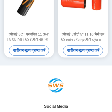
एपीआई 5CT प्रमाणित 11 3/4"
एपीआई 5सीटी 5" 11.10 मिमी एल
13.56 मिमी L80 बीटीसी-पीई सिंगल
80 कार्बन स्टील एलटीसी थ्रेड बकल
वाल्व विलक्षण नोज एल्यूमीनियम मिश्र
डबल-वॉल्व ऑटो-फिल फ्लोट कॉलर
सर्वोत्तम मूल्य प्राप्त करें
सर्वोत्तम मूल्य प्राप्त करें
धातु फ्लोट शू तेल और गैस उद्योग के
उच्च दबाव सीमेंटिंग उपकरण
लिए
Social Media