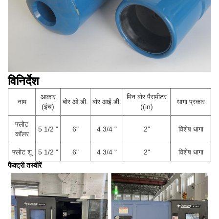
विनिर्देश
आकार
मिन बोर पैरामीटर
धागा प्रकार
नाम
बोर ओ.डी.
बोर आई.डी.
(इंच)
((in)
फ्लोट
5 1/2 "
6"
4 3/4 "
2"
विशेष धागा
कॉलर
फ्लोट शू
5 1/2 "
6"
4 3/4 "
2"
विशेष धागा
फैक्ट्री तस्वीरें