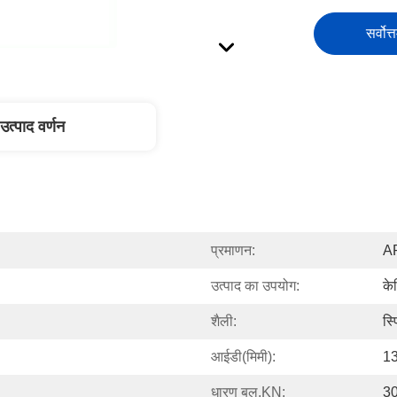
सर्वोत्
उत्पाद वर्णन
प्रमाणन:
A
उत्पाद का उपयोग:
के
शैली:
स्प
आईडी(मिमी):
1
धारण बल,KN:
30